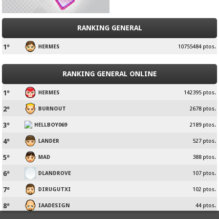
RANKING GENERAL
1º
HERMES
10755484 ptos.
RANKING GENERAL ONLINE
1º
HERMES
142395 ptos.
2º
BURNOUT
2678 ptos.
3º
HELLBOY069
2189 ptos.
4º
LANDER
527 ptos.
5º
MAD
388 ptos.
6º
DLANDROVE
107 ptos.
7º
DIRUGUTXI
102 ptos.
8º
IAADESIGN
44 ptos.